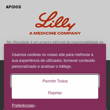
APOIOS
My Obesidade é um projeto editorial da responsabilidade da
News Farma, possível com o apoio da Lilly.
Usamos cookies no nosso site para melhorar a
sua experiência de utilizador, fornecer conteúdo
personalizado e analisar o tráfego.
Edif. Lisboa Oriente | Av. Infante D. Henrique, n.º 333H, esc.
Permitir Todos
37
1800-282 Lisboa | Portugal
Rejeitar
21 850 40 65
Preferências