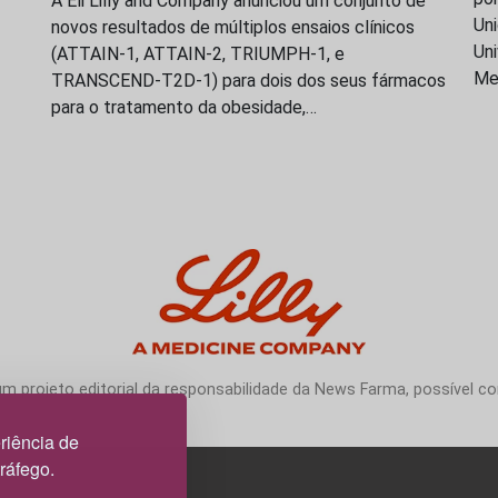
A Eli Lilly and Company anunciou um conjunto de
Uni
novos resultados de múltiplos ensaios clínicos
Uni
(ATTAIN-1, ATTAIN-2, TRIUMPH-1, e
Me
TRANSCEND-T2D-1) para dois dos seus fármacos
para o tratamento da obesidade,…
 projeto editorial da responsabilidade da News Farma, possível com
riência de
tráfego.