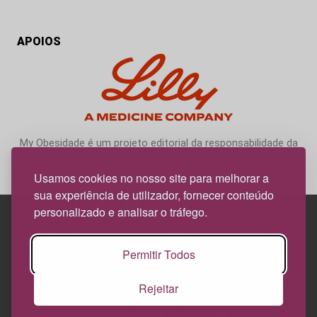
APOIOS
My Obesidade é um projeto editorial da responsabilidade da
News Farma, possível com o apoio da Lilly.
Usamos cookies no nosso site para melhorar a
sua experiência de utilizador, fornecer conteúdo
personalizado e analisar o tráfego.
Edif. Lisboa Oriente | Av. Infante D. Henrique, n.º 333H, esc.
Permitir Todos
37
1800-282 Lisboa | Portugal
Rejeitar
21 850 40 65