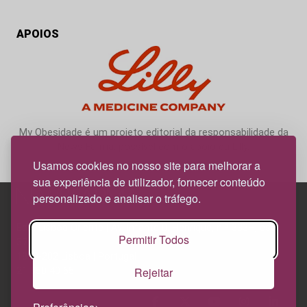
APOIOS
My Obesidade é um projeto editorial da responsabilidade da
News Farma, possível com o apoio da Lilly.
Usamos cookies no nosso site para melhorar a
sua experiência de utilizador, fornecer conteúdo
personalizado e analisar o tráfego.
Edif. Lisboa Oriente | Av. Infante D. Henrique, n.º 333H, esc.
Permitir Todos
37
1800-282 Lisboa | Portugal
Rejeitar
21 850 40 65