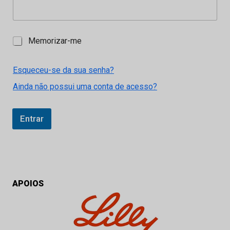
M
Memorizar-me
e
m
o
Esqueceu-se da sua senha?
r
Ainda não possui uma conta de acesso?
i
z
a
r
Entrar
-
m
e
APOIOS