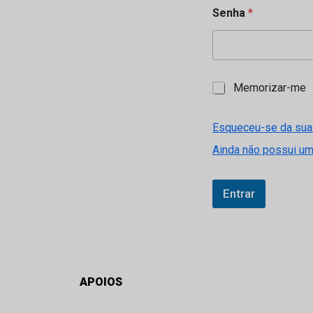
Senha
*
M
Memorizar-me
e
m
o
Esqueceu-se da sua
r
Ainda não possui u
i
z
a
r
Entrar
-
m
e
APOIOS