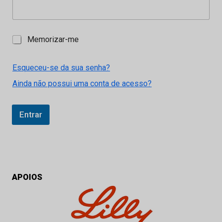
M
Memorizar-me
e
m
o
Esqueceu-se da sua senha?
r
Ainda não possui uma conta de acesso?
i
z
a
r
Entrar
-
m
e
APOIOS