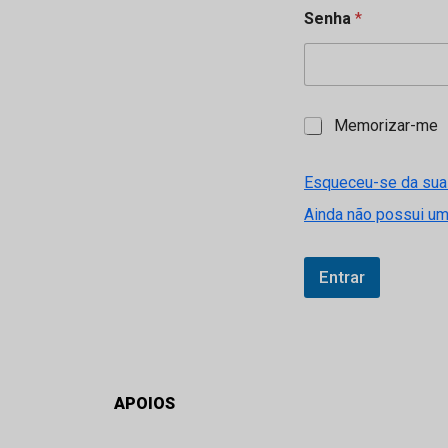
Senha
*
M
Memorizar-me
e
m
o
Esqueceu-se da sua
r
Ainda não possui u
i
z
a
r
Entrar
-
m
e
APOIOS