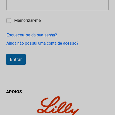
M
Memorizar-me
e
m
o
Esqueceu-se da sua senha?
r
Ainda não possui uma conta de acesso?
i
z
a
r
Entrar
-
m
e
APOIOS