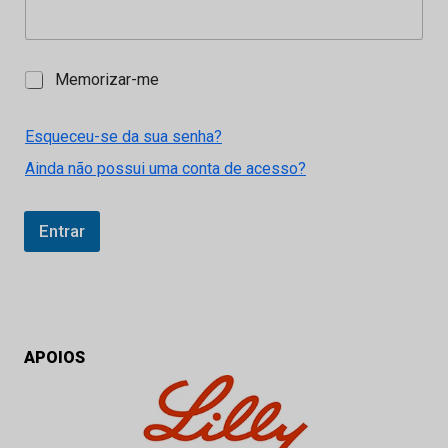
M
Memorizar-me
e
m
o
Esqueceu-se da sua senha?
r
Ainda não possui uma conta de acesso?
i
z
a
r
Entrar
-
m
e
APOIOS