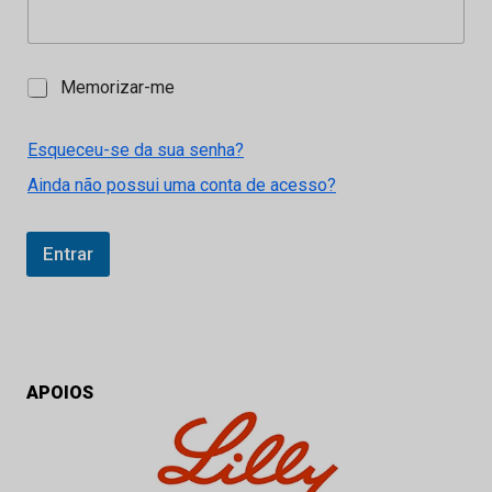
M
Memorizar-me
e
m
o
Esqueceu-se da sua senha?
r
Ainda não possui uma conta de acesso?
i
z
a
r
Entrar
-
m
e
APOIOS