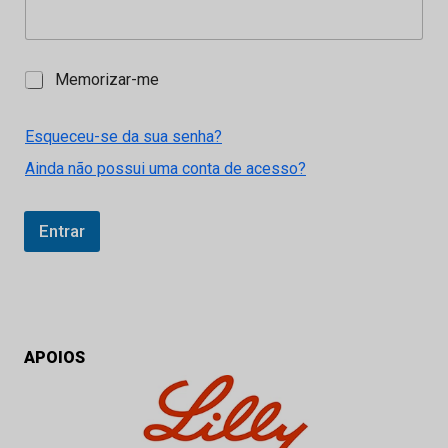
M
Memorizar-me
e
m
o
Esqueceu-se da sua senha?
r
Ainda não possui uma conta de acesso?
i
z
a
r
Entrar
-
m
e
APOIOS