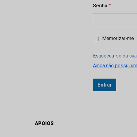
Senha
*
M
Memorizar-me
e
m
o
Esqueceu-se da sua
r
Ainda não possui u
i
z
a
r
Entrar
-
m
e
APOIOS