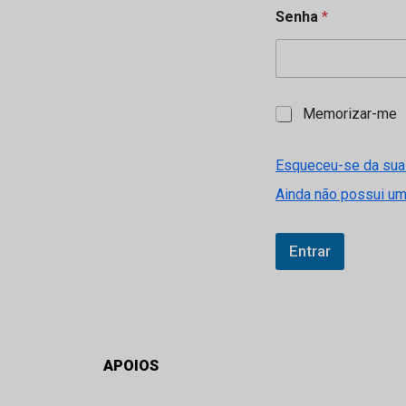
Senha
*
M
Memorizar-me
e
m
o
Esqueceu-se da sua
r
Ainda não possui u
i
z
a
r
Entrar
-
m
e
APOIOS