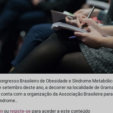
Congresso Brasileiro de Obesidade e Síndrome Metabóli
de setembro deste ano, a decorrer na localidade de Gram
iva conta com a organização da Associação Brasileira par
índrome…
in
ou
registe-se
para aceder a este conteúdo