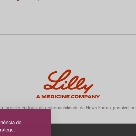
 projeto editorial da responsabilidade da News Farma, possível com
riência de
tráfego.