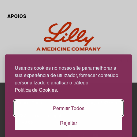
APOIOS
My Obesidade é um projeto editorial da responsabilidade da
News Farma, possível com o apoio da Lilly.
Usamos cookies no nosso site para melhorar a
sua experiência de utilizador, fornecer conteúdo
personalizado e analisar o tráfego.
Política de Cookies.
Edif. Lisboa Oriente | Av. Infante D. Henrique, n.º 333H, esc.
Permitir Todos
37
1800-282 Lisboa | Portugal
Rejeitar
21 850 40 65