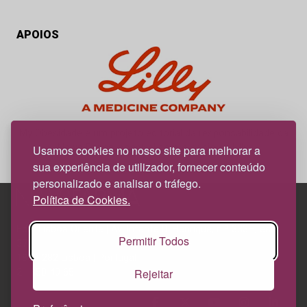
APOIOS
My Obesidade é um projeto editorial da responsabilidade da
News Farma, possível com o apoio da Lilly.
Usamos cookies no nosso site para melhorar a
sua experiência de utilizador, fornecer conteúdo
personalizado e analisar o tráfego.
Política de Cookies.
Edif. Lisboa Oriente | Av. Infante D. Henrique, n.º 333H, esc.
Permitir Todos
37
1800-282 Lisboa | Portugal
Rejeitar
21 850 40 65