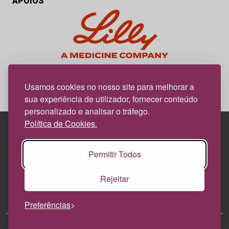
APOIOS
My Obesidade é um projeto editorial da responsabilidade da
News Farma, possível com o apoio da Lilly.
Usamos cookies no nosso site para melhorar a
sua experiência de utilizador, fornecer conteúdo
personalizado e analisar o tráfego.
Política de Cookies.
Edif. Lisboa Oriente | Av. Infante D. Henrique, n.º 333H, esc.
Permitir Todos
37
1800-282 Lisboa | Portugal
Rejeitar
21 850 40 65
Preferências
© 2026 Todos os Direitos Reservados.
Política de