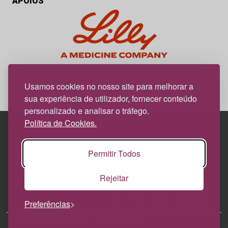
APOIOS
My Obesidade é um projeto editorial da responsabilidade da
News Farma, possível com o apoio da Lilly.
Usamos cookies no nosso site para melhorar a
sua experiência de utilizador, fornecer conteúdo
personalizado e analisar o tráfego.
Política de Cookies.
Edif. Lisboa Oriente | Av. Infante D. Henrique, n.º 333H, esc.
Permitir Todos
37
1800-282 Lisboa | Portugal
Rejeitar
21 850 40 65
Preferências
© 2026 Todos os Direitos Reservados.
Política de