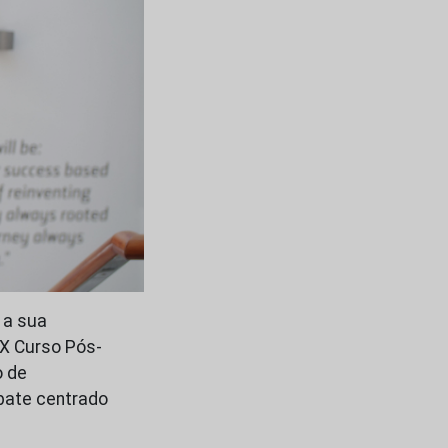
 a sua
IX Curso Pós-
o de
ebate centrado