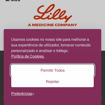
My Obesidade é um projeto editorial da responsabilidade da
News Farma, possível com o apoio da Lilly.
Usamos cookies no nosso site para melhorar a
sua experiência de utilizador, fornecer conteúdo
personalizado e analisar o tráfego.
Política de Cookies.
Edif. Lisboa Oriente | Av. Infante D. Henrique, n.º 333H, esc.
Permitir Todos
37
1800-282 Lisboa | Portugal
Rejeitar
21 850 40 65
Preferências
© 2026 Todos os Direitos Reservados.
Política de