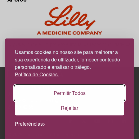
My Obesidade é um projeto editorial da responsabilidade da
News Farma, possível com o apoio da Lilly.
Usamos cookies no nosso site para melhorar a
sua experiência de utilizador, fornecer conteúdo
personalizado e analisar o tráfego.
Política de Cookies.
Edif. Lisboa Oriente | Av. Infante D. Henrique, n.º 333H, esc.
Permitir Todos
37
1800-282 Lisboa | Portugal
Rejeitar
21 850 40 65
Preferências
© 2026 Todos os Direitos Reservados.
Política de