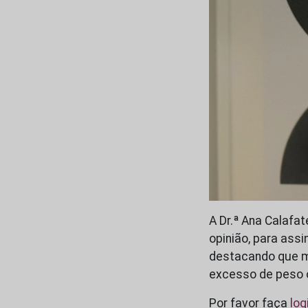
A Dr.ª Ana Calafat
opinião, para assi
destacando que m
excesso de peso
Por favor faça
log