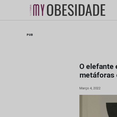
Skip
to
content
PUB
O elefante
metáforas 
Março 4, 2022