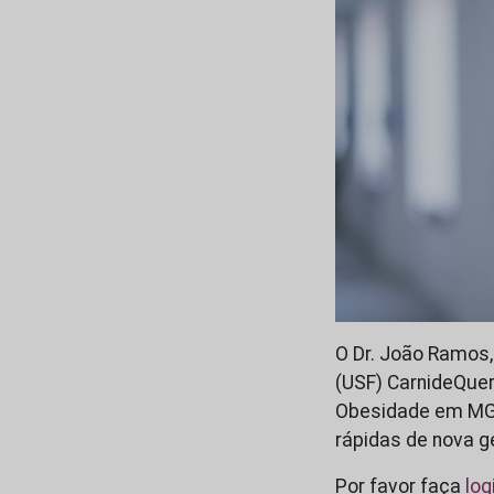
O Dr. João Ramos,
(USF) CarnideQuer
Obesidade em MGF 
rápidas de nova g
Por favor faça
log