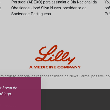
o
Portugal (ADEXO) para assinalar o Dia Nacional da
You
e
Obesidade, José Silva Nunes, presidente da
pré
Sociedade Portuguesa…
Pr
 projeto editorial da responsabilidade da News Farma, possível com
riência de
tráfego.
3H, esc. 37