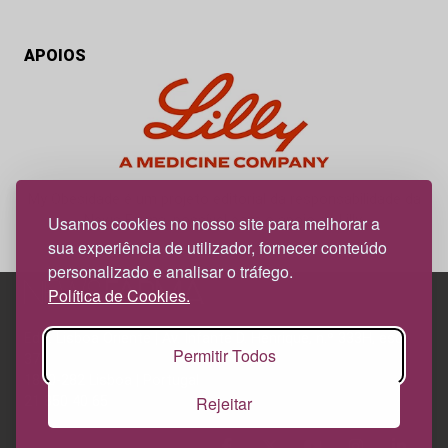
APOIOS
My Obesidade é um projeto editorial da responsabilidade da
News Farma, possível com o apoio da Lilly.
Usamos cookies no nosso site para melhorar a
sua experiência de utilizador, fornecer conteúdo
personalizado e analisar o tráfego.
Política de Cookies.
Edif. Lisboa Oriente | Av. Infante D. Henrique, n.º 333H, esc.
Permitir Todos
37
1800-282 Lisboa | Portugal
Rejeitar
21 850 40 65