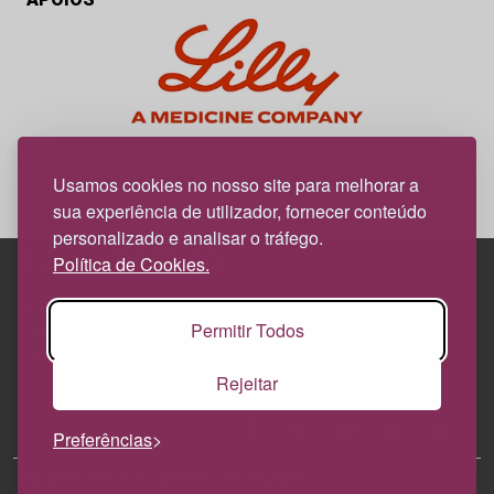
My Obesidade é um projeto editorial da responsabilidade da
News Farma, possível com o apoio da Lilly.
Usamos cookies no nosso site para melhorar a
sua experiência de utilizador, fornecer conteúdo
personalizado e analisar o tráfego.
Política de Cookies.
Edif. Lisboa Oriente | Av. Infante D. Henrique, n.º 333H, esc.
Permitir Todos
37
1800-282 Lisboa | Portugal
Rejeitar
21 850 40 65
Preferências
© 2026 Todos os Direitos Reservados.
Política de