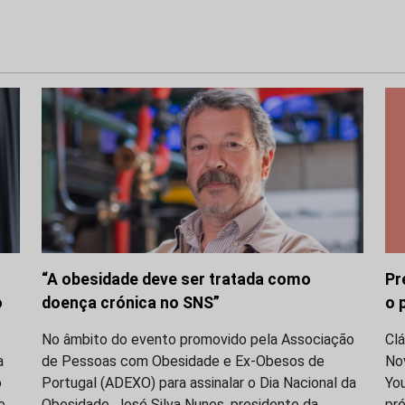
“A obesidade deve ser tratada como
Pr
o
doença crónica no SNS”
o 
No âmbito do evento promovido pela Associação
Clá
a
de Pessoas com Obesidade e Ex-Obesos de
No
o
Portugal (ADEXO) para assinalar o Dia Nacional da
You
e
Obesidade, José Silva Nunes, presidente da
pré