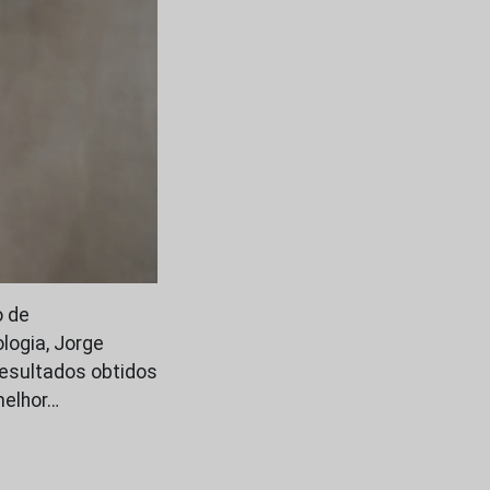
o de
logia, Jorge
resultados obtidos
melhor…