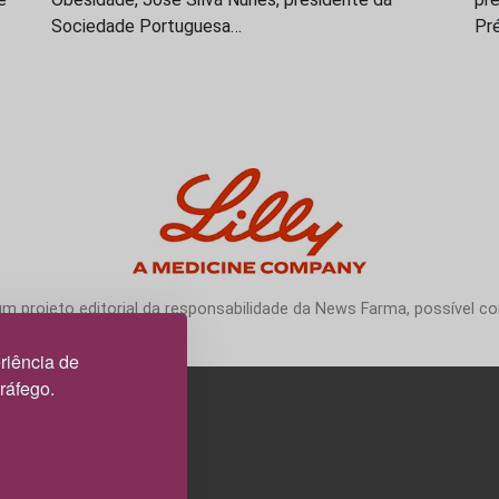
Sociedade Portuguesa…
Pr
 projeto editorial da responsabilidade da News Farma, possível com
riência de
tráfego.
3H, esc. 37