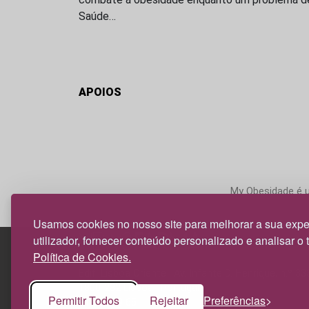
Saúde…
APOIOS
My Obesidade é um
Usamos cookies no nosso site para melhorar a sua expe
utilizador, fornecer conteúdo personalizado e analisar o 
Política de Cookies.
Edif. Lisboa Oriente | Av. Infante D. Henrique, n.º 33
1800-282 Lisboa | Portugal
Permitir Todos
Rejeitar
Preferências
21 850 40 65