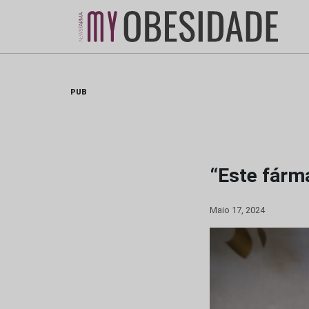
Skip
to
content
PUB
“Este fárm
Maio 17, 2024