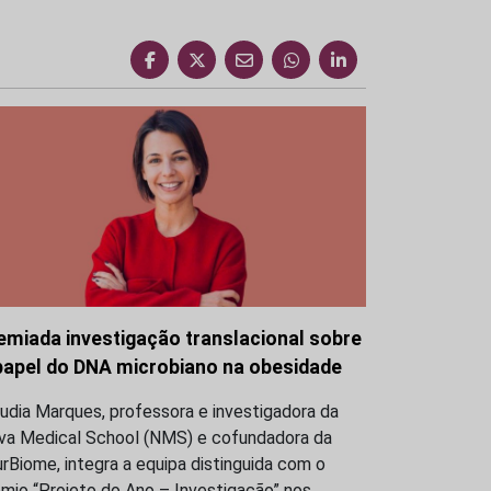
emiada investigação translacional sobre
papel do DNA microbiano na obesidade
udia Marques, professora e investigadora da
va Medical School (NMS) e cofundadora da
rBiome, integra a equipa distinguida com o
mio “Projeto do Ano – Investigação” nos