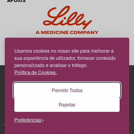
APOIOS
My Obesidade é um projeto editorial da responsabilidade da
News Farma, possível com o apoio da Lilly.
Usamos cookies no nosso site para melhorar a
sua experiência de utilizador, fornecer conteúdo
personalizado e analisar o tráfego.
Política de Cookies.
Edif. Lisboa Oriente | Av. Infante D. Henrique, n.º 333H, esc.
Permitir Todos
37
1800-282 Lisboa | Portugal
Rejeitar
21 850 40 65
Preferências
© 2026 Todos os Direitos Reservados.
Política de