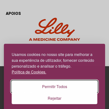
APOIOS
My Obesidade é um projeto editorial da responsabilidade da
News Farma, possível com o apoio da Lilly.
Usamos cookies no nosso site para melhorar a
sua experiência de utilizador, fornecer conteúdo
personalizado e analisar o tráfego.
Política de Cookies.
Edif. Lisboa Oriente | Av. Infante D. Henrique, n.º 333H, esc.
Permitir Todos
37
1800-282 Lisboa | Portugal
Rejeitar
21 850 40 65