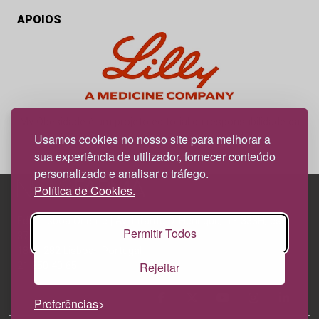
APOIOS
My Obesidade é um projeto editorial da responsabilidade da
News Farma, possível com o apoio da Lilly.
Usamos cookies no nosso site para melhorar a
sua experiência de utilizador, fornecer conteúdo
personalizado e analisar o tráfego.
Política de Cookies.
Edif. Lisboa Oriente | Av. Infante D. Henrique, n.º 333H, esc.
Permitir Todos
37
1800-282 Lisboa | Portugal
Rejeitar
21 850 40 65
Preferências