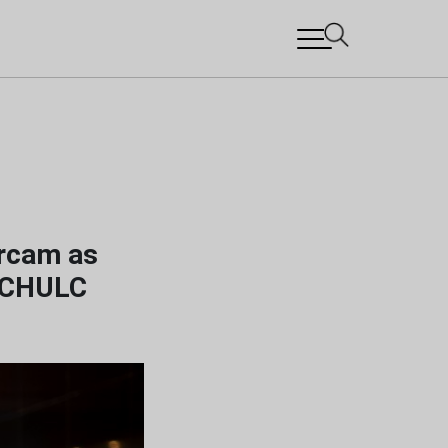
arcam as
o CHULC