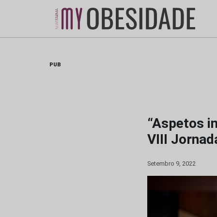
Skip
to
content
PUB
“Aspetos i
VIII Jorna
Setembro 9, 2022