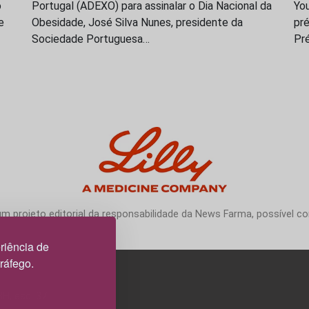
o
Portugal (ADEXO) para assinalar o Dia Nacional da
You
e
Obesidade, José Silva Nunes, presidente da
pré
Sociedade Portuguesa…
Pr
 projeto editorial da responsabilidade da News Farma, possível com
riência de
tráfego.
3H, esc. 37