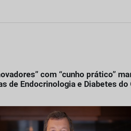
novadores” com “cunho prático” m
das de Endocrinologia e Diabetes d