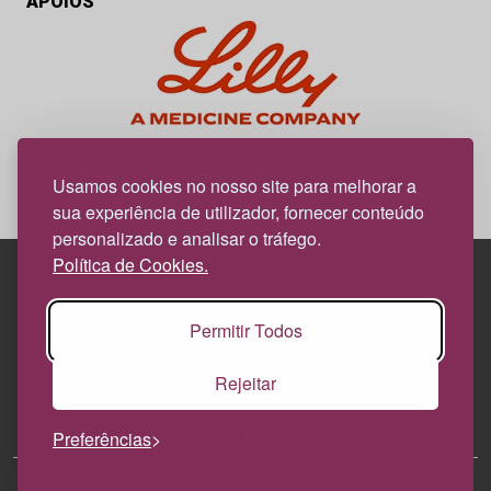
APOIOS
My Obesidade é um projeto editorial da responsabilidade da
News Farma, possível com o apoio da Lilly.
Usamos cookies no nosso site para melhorar a
sua experiência de utilizador, fornecer conteúdo
personalizado e analisar o tráfego.
Política de Cookies.
Edif. Lisboa Oriente | Av. Infante D. Henrique, n.º 333H, esc.
Permitir Todos
37
1800-282 Lisboa | Portugal
Rejeitar
21 850 40 65
Preferências
© 2026 Todos os Direitos Reservados.
Política de