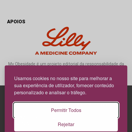
APOIOS
My Obesidade é um projeto editorial da responsabilidade da
News Farma, possível com o apoio da Lilly.
Usamos cookies no nosso site para melhorar a
sua experiência de utilizador, fornecer conteúdo
personalizado e analisar o tráfego.
Edif. Lisboa Oriente | Av. Infante D. Henrique, n.º 333H, esc.
Permitir Todos
37
1800-282 Lisboa | Portugal
Rejeitar
21 850 40 65