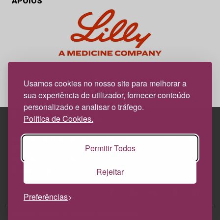
APOIOS
My Obesidade é um projeto editorial da responsabilidade da
News Farma, possível com o apoio da Lilly.
Usamos cookies no nosso site para melhorar a
sua experiência de utilizador, fornecer conteúdo
personalizado e analisar o tráfego.
Política de Cookies.
Edif. Lisboa Oriente | Av. Infante D. Henrique, n.º 333H, esc.
Permitir Todos
37
1800-282 Lisboa | Portugal
Rejeitar
21 850 40 65
Preferências
© 2026 Todos os Direitos Reservados.
Política de