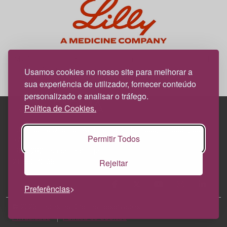
My Obesidade é um projeto editorial da responsabilidade da
News Farma, possível com o apoio da Lilly.
Usamos cookies no nosso site para melhorar a
sua experiência de utilizador, fornecer conteúdo
personalizado e analisar o tráfego.
Política de Cookies.
Edif. Lisboa Oriente | Av. Infante D. Henrique, n.º 333H, esc.
Permitir Todos
37
1800-282 Lisboa | Portugal
Rejeitar
21 850 40 65
Preferências
© 2026 Todos os Direitos Reservados.
Política de
Privacidade
Política de Cookies