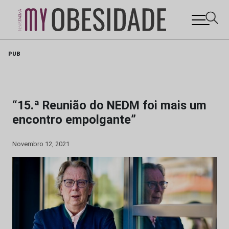
Skip
PUB
to
content
“15.ª Reunião do NEDM foi mais um
encontro empolgante”
Novembro 12, 2021