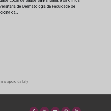
dade Local de Saúde Santa Maria, e da Clínica
versitária de Dermatologia da Faculdade de
dicina da…
 o apoio da Lilly.