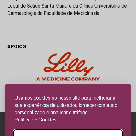
Local de Saúde Santa Maria, e da Clínica Universitária de
Dermatologia da Faculdade de Medicina da…
APOIOS
My Obesidade é um projeto editorial da responsabilidade da
News Farma, possível com o apoio da Lilly.
Usamos cookies no nosso site para melhorar a
sua experiência de utilizador, fornecer conteúdo
personalizado e analisar o tráfego.
Política de Cookies.
Edif. Lisboa Oriente | Av. Infante D. Henrique, n.º 333H, esc.