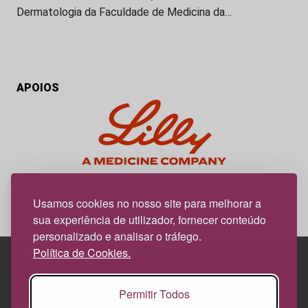
Dermatologia da Faculdade de Medicina da…
APOIOS
My Obesidade é um projeto editorial da responsabilidade da
News Farma, possível com o apoio da Lilly.
Usamos cookies no nosso site para melhorar a
sua experiência de utilizador, fornecer conteúdo
personalizado e analisar o tráfego.
Política de Cookies.
Edif. Lisboa Oriente | Av. Infante D. Henrique, n.º 333H, esc.
Permitir Todos
37