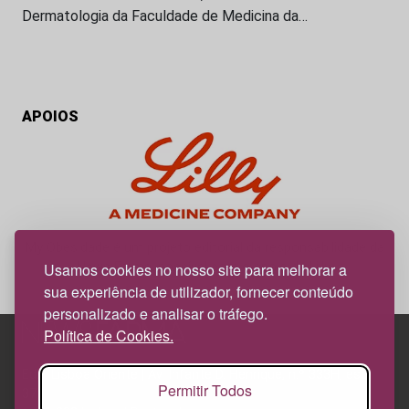
Dermatologia da Faculdade de Medicina da…
APOIOS
My Obesidade é um projeto editorial da responsabilidade da
News Farma, possível com o apoio da Lilly.
Usamos cookies no nosso site para melhorar a
sua experiência de utilizador, fornecer conteúdo
personalizado e analisar o tráfego.
Política de Cookies.
Edif. Lisboa Oriente | Av. Infante D. Henrique, n.º 333H, esc.
Permitir Todos
37