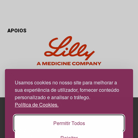
APOIOS
My Obesidade é um projeto editorial da responsabilidade da
News Farma, possível com o apoio da Lilly.
Usamos cookies no nosso site para melhorar a
sua experiência de utilizador, fornecer conteúdo
personalizado e analisar o tráfego.
Política de Cookies.
Edif. Lisboa Oriente | Av. Infante D. Henrique, n.º 333H, esc.
Permitir Todos
37
1800-282 Lisboa | Portugal
Rejeitar
21 850 40 65