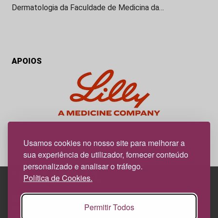
Dermatologia da Faculdade de Medicina da…
APOIOS
My Obesidade é um projeto editorial da responsabilidade da
News Farma, possível com o apoio da Lilly.
Usamos cookies no nosso site para melhorar a
sua experiência de utilizador, fornecer conteúdo
personalizado e analisar o tráfego.
Política de Cookies.
Edif. Lisboa Oriente | Av. Infante D. Henrique, n.º 333H, esc.
Permitir Todos
37