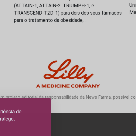
Uni
(ATTAIN-1, ATTAIN-2, TRIUMPH-1, e
Me
TRANSCEND-T2D-1) para dois dos seus fármacos
para o tratamento da obesidade,…
 projeto editorial da responsabilidade da News Farma, possível com
riência de
tráfego.
3H, esc. 37