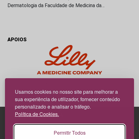
Dermatologia da Faculdade de Medicina da…
APOIOS
My Obesidade é um projeto editorial da responsabilidade da
News Farma, possível com o apoio da Lilly.
Usamos cookies no nosso site para melhorar a
sua experiência de utilizador, fornecer conteúdo
personalizado e analisar o tráfego.
Política de Cookies.
Edif. Lisboa Oriente | Av. Infante D. Henrique, n.º 333H, esc.
Permitir Todos
37