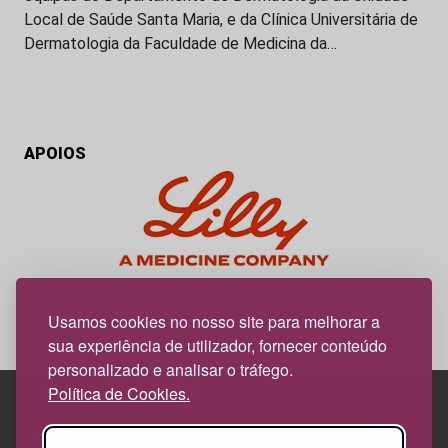
Local de Saúde Santa Maria, e da Clínica Universitária de
Dermatologia da Faculdade de Medicina da…
APOIOS
My Obesidade é um projeto editorial da responsabilidade da
News Farma, possível com o apoio da Lilly.
Usamos cookies no nosso site para melhorar a
sua experiência de utilizador, fornecer conteúdo
personalizado e analisar o tráfego.
Política de Cookies.
Edif. Lisboa Oriente | Av. Infante D. Henrique, n.º 333H, esc.