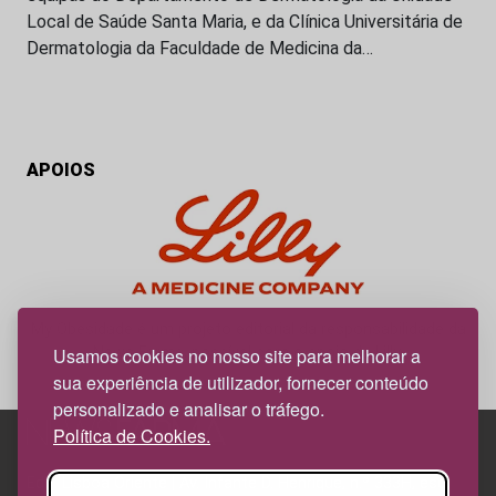
Local de Saúde Santa Maria, e da Clínica Universitária de
Dermatologia da Faculdade de Medicina da…
APOIOS
My Obesidade é um projeto editorial da responsabilidade da
News Farma, possível com o apoio da Lilly.
Usamos cookies no nosso site para melhorar a
sua experiência de utilizador, fornecer conteúdo
personalizado e analisar o tráfego.
Política de Cookies.
Edif. Lisboa Oriente | Av. Infante D. Henrique, n.º 333H, esc.