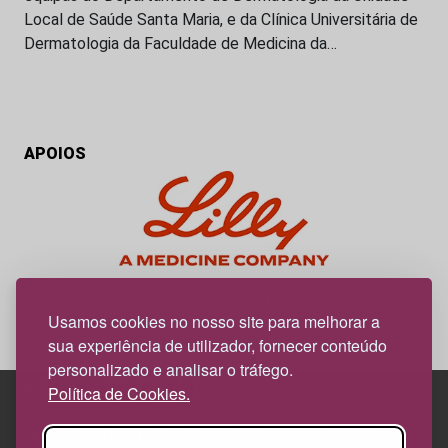
Local de Saúde Santa Maria, e da Clínica Universitária de
Dermatologia da Faculdade de Medicina da…
APOIOS
My Obesidade é um projeto editorial da responsabilidade da
News Farma, possível com o apoio da Lilly.
Usamos cookies no nosso site para melhorar a
sua experiência de utilizador, fornecer conteúdo
personalizado e analisar o tráfego.
Política de Cookies.
Edif. Lisboa Oriente | Av. Infante D. Henrique, n.º 333H, esc.