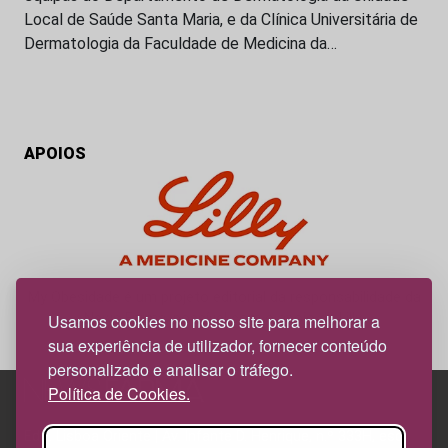
Local de Saúde Santa Maria, e da Clínica Universitária de
Dermatologia da Faculdade de Medicina da…
APOIOS
My Obesidade é um projeto editorial da responsabilidade da
News Farma, possível com o apoio da Lilly.
Usamos cookies no nosso site para melhorar a
sua experiência de utilizador, fornecer conteúdo
personalizado e analisar o tráfego.
Política de Cookies.
Edif. Lisboa Oriente | Av. Infante D. Henrique, n.º 333H, esc.