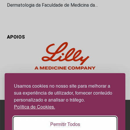
Dermatologia da Faculdade de Medicina da…
APOIOS
My Obesidade é um projeto editorial da responsabilidade da
News Farma, possível com o apoio da Lilly.
Usamos cookies no nosso site para melhorar a
sua experiência de utilizador, fornecer conteúdo
personalizado e analisar o tráfego.
Política de Cookies.
Edif. Lisboa Oriente | Av. Infante D. Henrique, n.º 333H, esc.
Permitir Todos
37