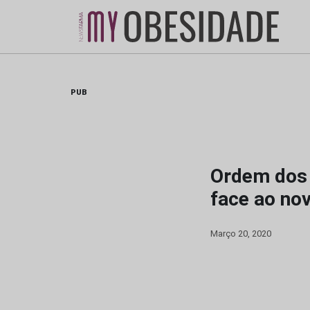
Skip
to
content
PUB
Ordem dos N
face ao no
Março 20, 2020