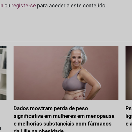
in
ou
registe-se
para aceder a este conteúdo
Dados mostram perda de peso
Ps
significativa em mulheres em menopausa
li
e melhorias substanciais com fármacos
e 
u
da Lilly na obesidade