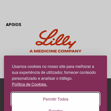
APOIOS
My Obesidade é um projeto editorial da responsabilidade da
News Farma, possível com o apoio da Lilly.
Usamos cookies no nosso site para melhorar a
sua experiência de utilizador, fornecer conteúdo
personalizado e analisar o tráfego.
Política de Cookies.
Edif. Lisboa Oriente | Av. Infante D. Henrique, n.º 333H, esc.
Permitir Todos
37
1800-282 Lisboa | Portugal
Rejeitar
21 850 40 65